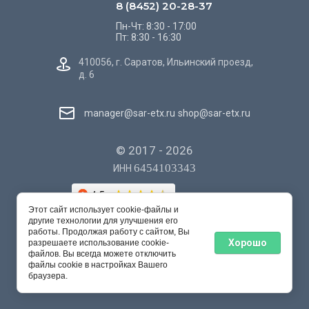
8 (8452) 20-28-37
Пн-Чт: 8:30 - 17:00
Пт: 8:30 - 16:30
410056, г. Саратов, Ильинский проезд,
д. 6
manager@sar-etx.ru
shop@sar-etx.ru
© 2017 - 2026
6454103343
ИНН
Этот сайт использует cookie-файлы и
другие технологии для улучшения его
работы. Продолжая работу с сайтом, Вы
Хорошо
разрешаете использование cookie-
файлов. Вы всегда можете отключить
файлы cookie в настройках Вашего
Создание,
разработка сайта
— студия Мегагрупп.ру.
браузера.