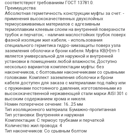
соответствуют требованиям ГОСТ 13781.0.
Преимущества:
Абсолютная герметичность конструкции муфты за счет: -
применения высококачественных двухслойных
термоусаживаемых материалов с адгезивным
термоплавким клеевым слоем на внутренней поверхности
трубок и перчаток; - наличия маслостойких трубок поверх
фазной изоляции жил кабеля; - использования
специального герметика гидро-химзащиты поверх узла
заземления оболочки и брони кабеля. Муфта КВ(Н)тп-1
является универсальной для наружной и внутренней
установки в помещениях любой влажности; Доступно
несколько вариантов комплектации муфты: без
наконечников, с болтовыми наконечниками со срывными
головками. Комплект заземления оболочки и брони
кабеля доступен для заказа с материалами под пайку или
с пружинами постоянного давления, изготовленными из
высококачественной нержавеющей стали марки AISI 301 с
высоким содержанием хрома и никеля.
Номин поперечное сечение: 16...25 мм
Тип изоляционного материала: Бумажно-пропитанная
Тип установки: Внутренняя и наружная
Комплектация: С термоус трубками и перчаткой
Количество жил провода: 4
Тип наконечников: Со срывным болтом