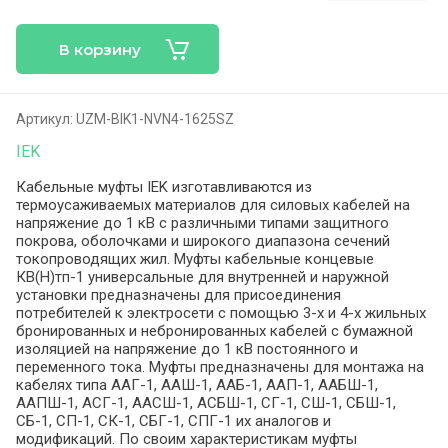
В корзину
Артикул:
UZM-BIK1-NVN4-1625SZ
IEK
Кабельные муфты IEK изготавливаются из
термоусаживаемых материалов для силовых кабелей на
напряжение до 1 кВ с различными типами защитного
покрова, оболочками и широкого диапазона сечений
токопроводящих жил. Муфты кабельные концевые
КВ(Н)тп-1 универсальные для внутренней и наружной
установки предназначены для присоединения
потребителей к электросети с помощью 3-х и 4-х жильных
бронированных и небронированных кабелей с бумажной
изоляцией на напряжение до 1 кВ постоянного и
переменного тока. Муфты предназначены для монтажа на
кабелях типа ААГ-1, ААШ-1, ААБ-1, ААП-1, ААБШ-1,
ААПШ-1, АСГ-1, ААСШ-1, АСБШ-1, СГ-1, СШ-1, СБШ-1,
СБ-1, СП-1, СК-1, СБГ-1, СПГ-1 их аналогов и
модификаций. По своим характеристикам муфты